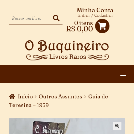
Minha Conta
Entrar / Cadastrar
0 itens
R$
0,00
HOME
Início
Outros Assuntos
Guia de
EXPANDIR
CATEGORIAS
Teresina – 1959
MENU
PAGAMENTO E ENTREGA
DESCENDENTE
CONTATO