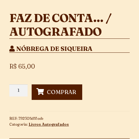
FAZ DE CONTA… /
AUTOGRAFADO
NÓBREGA DE SIQUEIRA
R$
65,00
Faz
COMPRAR
de
Conta...
/
Autografado
REF:
792305d5feeb
quantidade
Categoria:
Livros Autografados