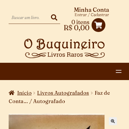
Minha Conta
Entrar / Cadastrar
0 itens
R$
0,00
HOME
Início
Livros Autografados
Faz de
EXPANDIR
CATEGORIAS
Conta… / Autografado
MENU
PAGAMENTO E ENTREGA
DESCENDENTE
CONTATO