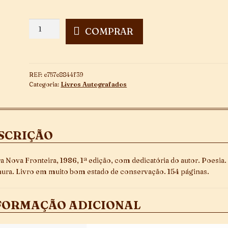
A
COMPRAR
Quinta
Parede
-
Autografado
REF:
e757e8844f39
quantidade
Categoria:
Livros Autografados
SCRIÇÃO
ra Nova Fronteira, 1986, 1ª edição, com dedicatória do autor. Poesia.
ura. Livro em muito bom estado de conservação. 154 páginas.
FORMAÇÃO ADICIONAL