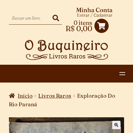
Minha Conta
Entrar / Cadastrar
0 itens
R$
0,00
HOME
Início
Livros Raros
Exploração Do
EXPANDIR
CATEGORIAS
Rio Paraná
MENU
PAGAMENTO E ENTREGA
DESCENDENTE
CONTATO