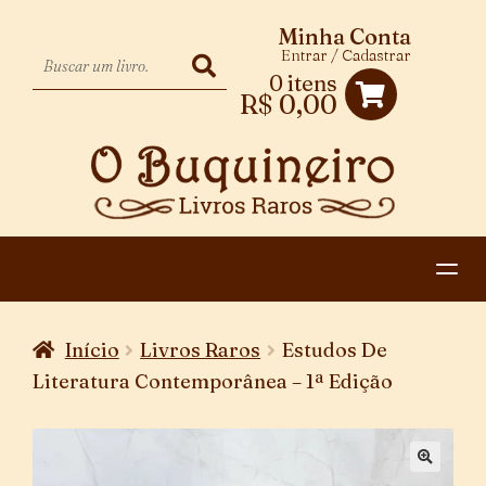
Minha Conta
Entrar / Cadastrar
0 itens
R$
0,00
HOME
Início
Livros Raros
Estudos De
EXPANDIR
CATEGORIAS
Literatura Contemporânea – 1ª Edição
MENU
PAGAMENTO E ENTREGA
DESCENDENTE
CONTATO