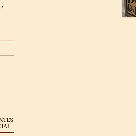
ao
ANTES
CIAL