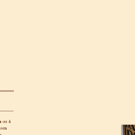
m os 4
 bom
o