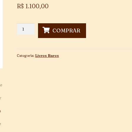
R$
1.100,00
Efemérides
COMPRAR
Mineiras
-
4
Volumes
Categoria:
Livros Raros
quantidade