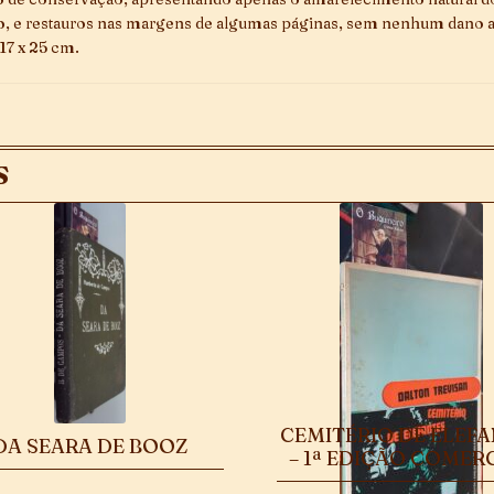
, e restauros nas margens de algumas páginas, sem nenhum dano 
 17 x 25 cm.
S
CEMITÉRIO DE ELEF
DA SEARA DE BOOZ
– 1ª EDIÇÃO COMER