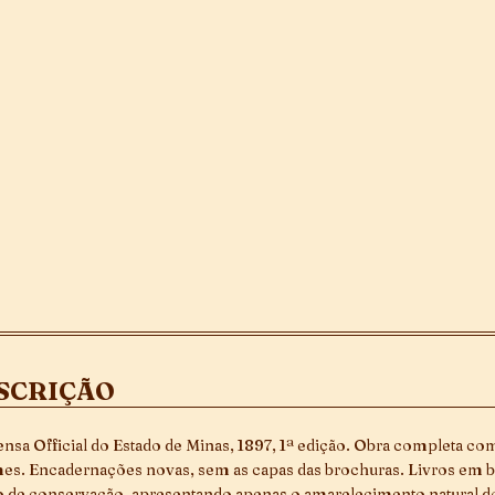
SCRIÇÃO
nsa Official do Estado de Minas, 1897, 1ª edição. Obra completa co
es. Encadernações novas, sem as capas das brochuras. Livros em
o de conservação, apresentando apenas o amarelecimento natural d