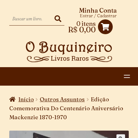
Minha Conta
Entrar / Cadastrar
0 itens
R$
0,00
HOME
Início
Outros Assuntos
Edição
EXPANDIR
CATEGORIAS
Comemorativa Do Centenário Aniversário
MENU
Mackenzie 1870-1970
PAGAMENTO E ENTREGA
DESCENDENTE
CONTATO