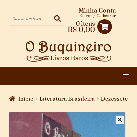
Minha Conta
Entrar / Cadastrar
0 itens
R$
0,00
HOME
Início
Literatura Brasileira
Dezessete
EXPANDIR
CATEGORIAS
MENU
PAGAMENTO E ENTREGA
DESCENDENTE
CONTATO