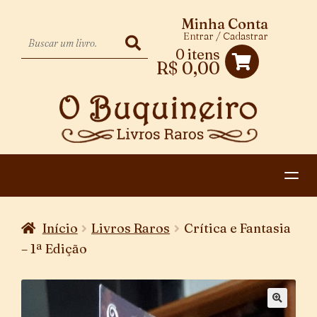
Minha Conta
Entrar / Cadastrar
0 itens
R$
0,00
HOME
Início
Livros Raros
Crítica e Fantasia
EXPANDIR
CATEGORIAS
– 1ª Edição
MENU
PAGAMENTO E ENTREGA
DESCENDENTE
CONTATO