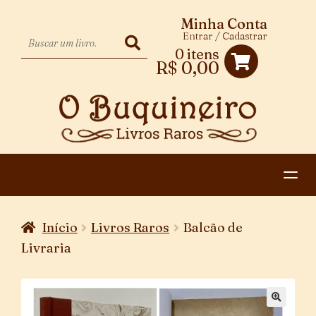
Minha Conta
Entrar / Cadastrar
0 itens
R$
0,00
HOME
Início
Livros Raros
Balcão de
EXPANDIR
CATEGORIAS
Livraria
MENU
PAGAMENTO E ENTREGA
DESCENDENTE
CONTATO