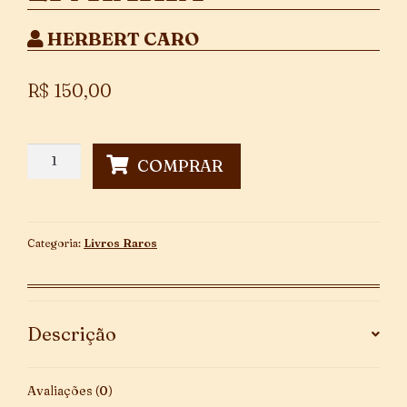
HERBERT CARO
R$
150,00
Balcão
COMPRAR
de
Livraria
quantidade
Categoria:
Livros Raros
Descrição
Avaliações (0)