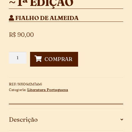
~ 1ª EDIÇÃO
FIALHO DE ALMEIDA
R$
90,00
Aves
COMPRAR
Migradoras
~
1ª
Edição
REF:
56506d2d7ab6
quantidade
Categoria:
Literatura Portuguesa
Descrição