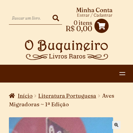
Minha Conta
Entrar / Cadastrar
0 itens
R$
0,00
HOME
Início
Literatura Portuguesa
Aves
EXPANDIR
CATEGORIAS
Migradoras ~ 1ª Edição
MENU
PAGAMENTO E ENTREGA
DESCENDENTE
CONTATO