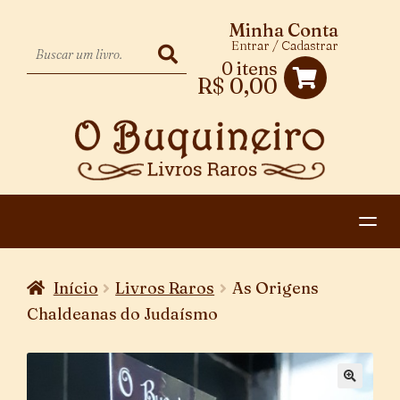
Minha Conta
Entrar / Cadastrar
0 itens
R$
0,00
HOME
Início
Livros Raros
As Origens
EXPANDIR
CATEGORIAS
Chaldeanas do Judaísmo
MENU
PAGAMENTO E ENTREGA
DESCENDENTE
CONTATO