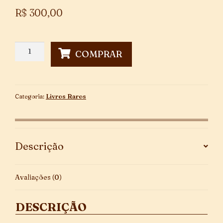
R$
300,00
As
COMPRAR
Origens
Chaldeanas
do
Judaísmo
Categoria:
Livros Raros
quantidade
Descrição
Avaliações (0)
DESCRIÇÃO