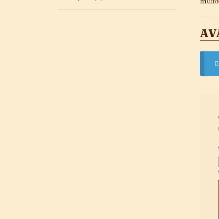
muito
AV