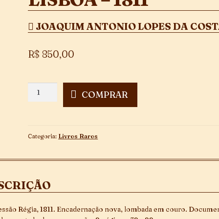
JOAQUIM ANTONIO LOPES DA COS
R$
850,00
Alvará
COMPRAR
de
Requerimento
dos
Boticários
Categoria:
Livros Raros
e
Droguistas
de
Lisboa
SCRIÇÃO
-
1811
quantidade
ssão Régia, 1811. Encadernação nova, lombada em couro. Docume