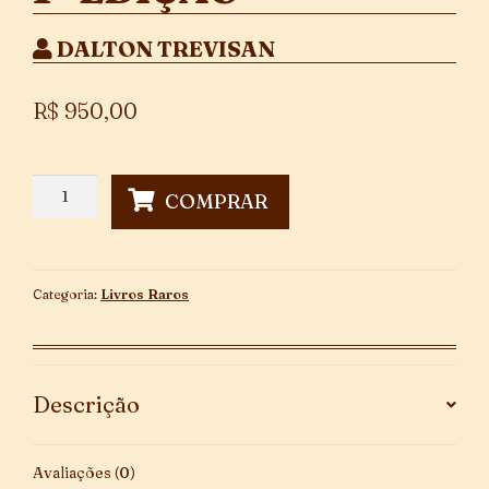
DALTON TREVISAN
R$
950,00
A
COMPRAR
Velha
Querida
-
1ª
Categoria:
Livros Raros
Edição
quantidade
Descrição
Avaliações (0)