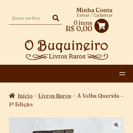
Minha Conta
Entrar / Cadastrar
0 itens
R$
0,00
HOME
Início
Livros Raros
A Velha Querida –
EXPANDIR
CATEGORIAS
1ª Edição
MENU
PAGAMENTO E ENTREGA
DESCENDENTE
CONTATO