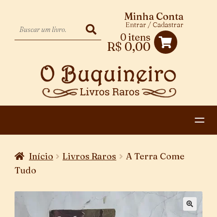
Minha Conta
Entrar / Cadastrar
0 itens
R$
0,00
HOME
Início
Livros Raros
A Terra Come
EXPANDIR
CATEGORIAS
Tudo
MENU
PAGAMENTO E ENTREGA
DESCENDENTE
CONTATO