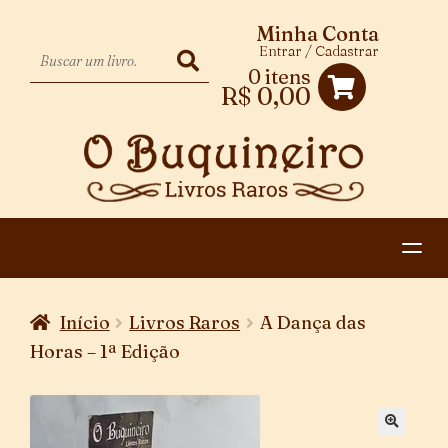
Minha Conta
Entrar / Cadastrar
0 itens
R$
0,00
HOME
Início
Livros Raros
A Dança das
EXPANDIR
CATEGORIAS
Horas – 1ª Edição
MENU
PAGAMENTO E ENTREGA
DESCENDENTE
CONTATO