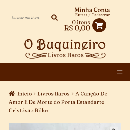
Minha Conta
Entrar / Cadastrar
0 itens
R$
0,00
HOME
Início
Livros Raros
A Canção De
EXPANDIR
CATEGORIAS
Amor E De Morte do Porta Estandarte
MENU
Cristóvão Rilke
PAGAMENTO E ENTREGA
DESCENDENTE
CONTATO