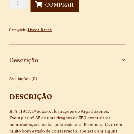
A
COMPRAR
Canção
De
Amor
E
Categoria:
Livros Raros
De
Morte
do
Porta
Descrição
Estandarte
Cristóvão
Rilke
Avaliações (0)
quantidade
DESCRIÇÃO
R. A., 1947, 1ª edição. Ilustrações de Arpad Szenes.
Exemplar nº 65 de uma tiragem de 350 exemplares
numerados, assinados pela tradutora. Brochura. Livro em
muito bom estado de conservação, apenas com alguns