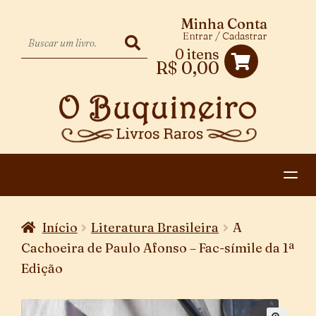
Minha Conta
Entrar / Cadastrar
0 itens
R$
0,00
HOME
Início
Literatura Brasileira
A
EXPANDIR
CATEGORIAS
Cachoeira de Paulo Afonso – Fac-símile da 1ª
MENU
Edição
PAGAMENTO E ENTREGA
DESCENDENTE
CONTATO