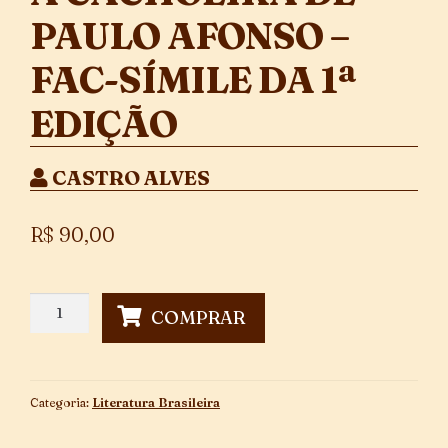
PAULO AFONSO –
FAC-SÍMILE DA 1ª
EDIÇÃO
CASTRO ALVES
R$
90,00
A
COMPRAR
Cachoeira
de
Paulo
Afonso
Categoria:
Literatura Brasileira
-
Fac-