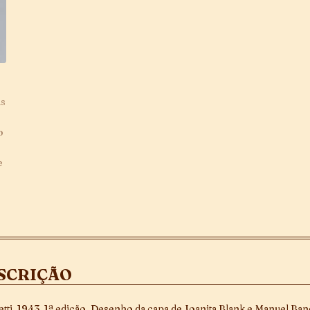
SCRIÇÃO
tti, 1943, 1ª edição. Desenho da capa de Joanita Blank e Manuel Ban