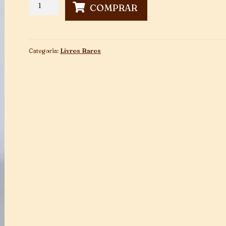
5
COMPRAR
Elegias
-
1ª
Edição
Categoria:
Livros Raros
quantidade