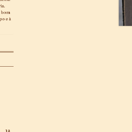
ia.
m bom
po e à
– 1ª