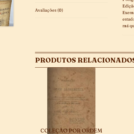
Ediçã
Avaliações (0)
Exemp
estad
má qu
PRODUTOS RELACIONADO
COLEÇÃO POR ORDEM