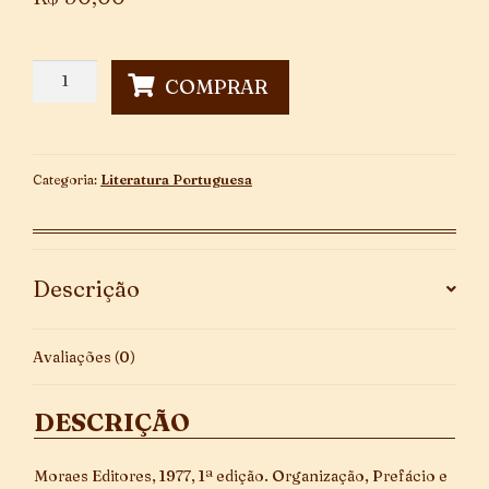
20
COMPRAR
Anos
da
Coleção
Círculo
Categoria:
Literatura Portuguesa
de
Poesia
quantidade
Descrição
Avaliações (0)
DESCRIÇÃO
Moraes Editores, 1977, 1ª edição. Organização, Prefácio e