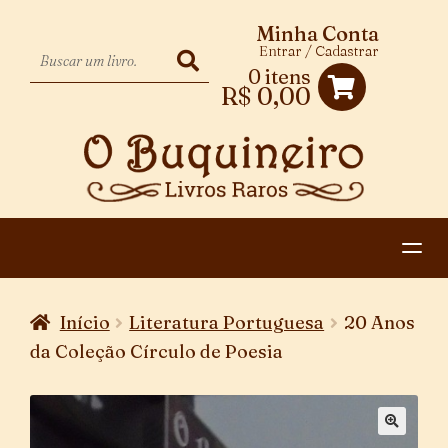
Minha Conta
Entrar / Cadastrar
0 itens
R$
0,00
HOME
Início
Literatura Portuguesa
20 Anos
EXPANDIR
CATEGORIAS
da Coleção Círculo de Poesia
MENU
PAGAMENTO E ENTREGA
DESCENDENTE
CONTATO