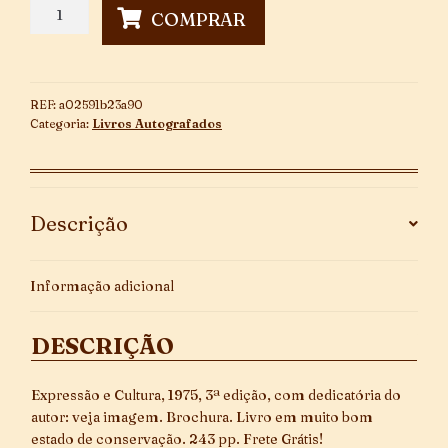
Tempo
COMPRAR
de
Amar
-
Autografado
REF:
a02591b23a90
quantidade
Categoria:
Livros Autografados
Descrição
Informação adicional
DESCRIÇÃO
Expressão e Cultura, 1975, 3ª edição, com dedicatória do
autor: veja imagem. Brochura. Livro em muito bom
estado de conservação. 243 pp. Frete Grátis!