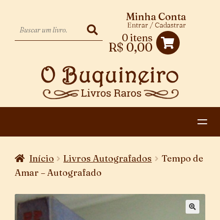
Minha Conta
Entrar / Cadastrar
0 itens
R$
0,00
HOME
Início
Livros Autografados
Tempo de
EXPANDIR
CATEGORIAS
Amar – Autografado
MENU
PAGAMENTO E ENTREGA
DESCENDENTE
CONTATO