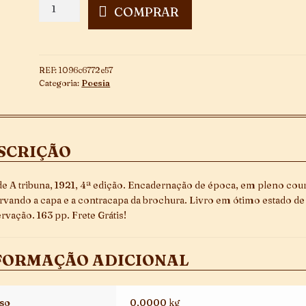
Só
COMPRAR
quantidade
REF:
1096c6772e57
Categoria:
Poesia
SCRIÇÃO
de A tribuna, 1921, 4ª edição. Encadernação de época, em pleno cou
rvando a capa e a contracapa da brochura. Livro em ótimo estado de
rvação. 163 pp. Frete Grátis!
FORMAÇÃO ADICIONAL
so
0,0000 kg