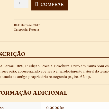
Schaharazade
COMPRAR
quantidade
REF:
877e4ae82b17
Categoria:
Poesia
SCRIÇÃO
s Ferraz, 1929, 1ª edição. Poesia. Brochura. Livro em muito bom es
nservação, apresentando apenas o amarelecimento natural do temp
datado de antigo proprietário na segunda página. 68 pp.
FORMAÇÃO ADICIONAL
so
0,0000 kg