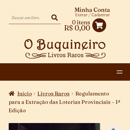
Minha Conta
Entrar / Cadastrar
0 itens
R$
0,00
HOME
Início
Livros Raros
Regulamento
EXPANDIR
CATEGORIAS
para a Extração das Loterias Provinciais – 1ª
MENU
Edição
PAGAMENTO E ENTREGA
DESCENDENTE
CONTATO