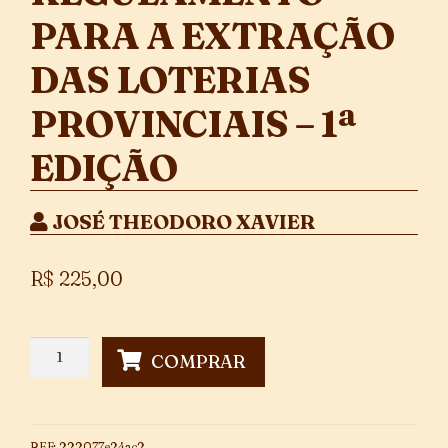
PARA A EXTRAÇÃO
DAS LOTERIAS
PROVINCIAIS – 1ª
EDIÇÃO
JOSÉ THEODORO XAVIER
R$
225,00
Regulamento
COMPRAR
para
a
Extração
das
REF:
222077e24ac2