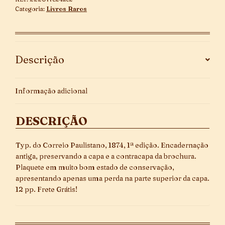
Loterias
Categoria:
Livros Raros
Provinciais
-
1ª
Edição
Descrição
quantidade
Informação adicional
DESCRIÇÃO
Typ. do Correio Paulistano, 1874, 1ª edição. Encadernação
antiga, preservando a capa e a contracapa da brochura.
Plaquete em muito bom estado de conservação,
apresentando apenas uma perda na parte superior da capa.
12 pp. Frete Grátis!