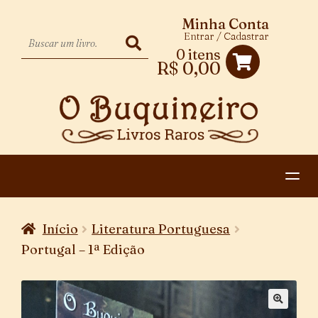
Minha Conta
Entrar / Cadastrar
0 itens
R$
0,00
HOME
Início
Literatura Portuguesa
EXPANDIR
CATEGORIAS
Portugal – 1ª Edição
MENU
PAGAMENTO E ENTREGA
DESCENDENTE
CONTATO