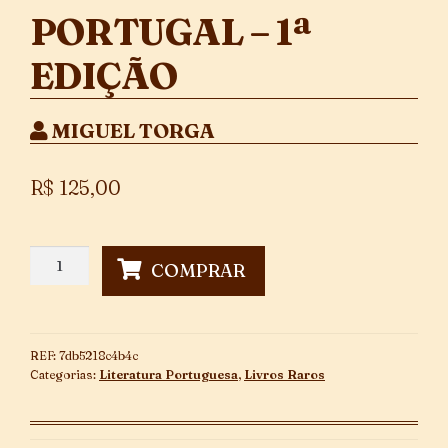
PORTUGAL – 1ª
EDIÇÃO
MIGUEL TORGA
R$
125,00
Portugal
COMPRAR
-
1ª
Edição
quantidade
REF:
7db5218c4b4c
Categorias:
Literatura Portuguesa
,
Livros Raros