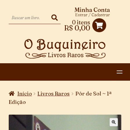
Minha Conta
Entrar / Cadastrar
0 itens
R$
0,00
HOME
Início
Livros Raros
Pôr de Sol ~ 1ª
EXPANDIR
CATEGORIAS
Edição
MENU
PAGAMENTO E ENTREGA
DESCENDENTE
CONTATO