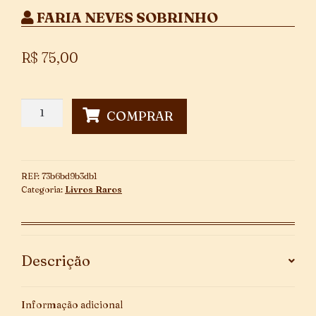
FARIA NEVES SOBRINHO
R$
75,00
Pôr
COMPRAR
de
Sol
~
1ª
REF:
73b6bd9b3db1
Edição
Categoria:
Livros Raros
quantidade
Descrição
Informação adicional