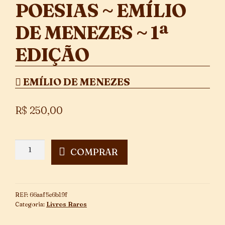
POESIAS ~ EMÍLIO
DE MENEZES ~ 1ª
EDIÇÃO
EMÍLIO DE MENEZES
R$
250,00
Poesias
COMPRAR
~
Emílio
de
Menezes
REF:
66aaf5e6b19f
~
Categoria:
Livros Raros
1ª
Edição