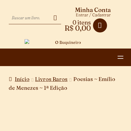
Minha Conta
Entrar / Cadastrar
0 itens
R$
0,00
HOME
Início
Livros Raros
Poesias ~ Emílio
CATEGORIAS
de Menezes ~ 1ª Edição
PAGAMENTO E ENTREGA
CONTATO