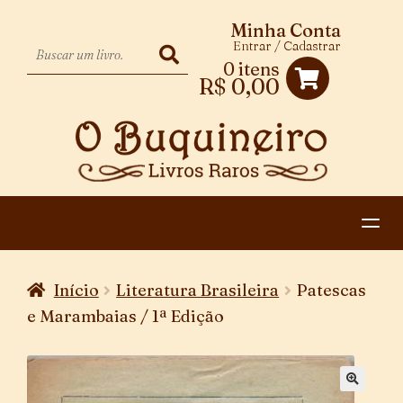
Minha Conta
Entrar / Cadastrar
0 itens
R$
0,00
HOME
Início
Literatura Brasileira
Patescas
EXPANDIR
CATEGORIAS
e Marambaias / 1ª Edição
MENU
PAGAMENTO E ENTREGA
DESCENDENTE
CONTATO