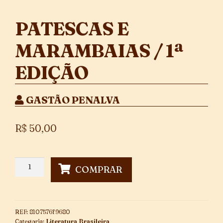
PATESCAS E
MARAMBAIAS / 1ª
EDIÇÃO
GASTÃO PENALVA
R$
50,00
Patescas
COMPRAR
e
Marambaias
/
1ª
REF:
8107576f9680
Edição
Categoria:
Literatura Brasileira