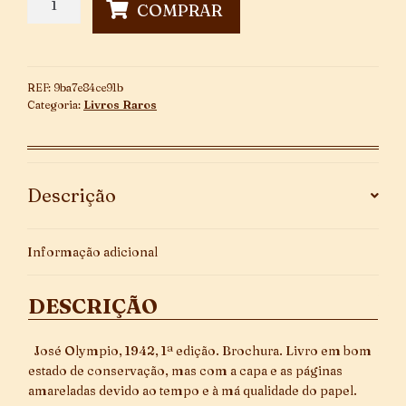
COMPRAR
Interesses
da
Companhia
~
REF:
9ba7e84ce91b
1ª
Categoria:
Livros Raros
Edição
quantidade
Descrição
Informação adicional
DESCRIÇÃO
José Olympio, 1942, 1ª edição. Brochura. Livro em bom
estado de conservação, mas com a capa e as páginas
amareladas devido ao tempo e à má qualidade do papel.