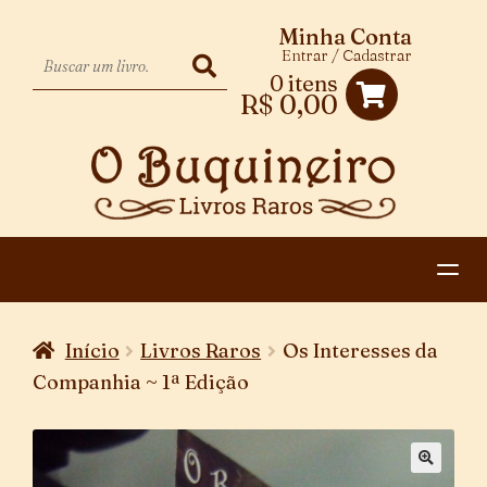
Minha Conta
Entrar / Cadastrar
0 itens
R$
0,00
HOME
Início
Livros Raros
Os Interesses da
EXPANDIR
CATEGORIAS
Companhia ~ 1ª Edição
MENU
PAGAMENTO E ENTREGA
DESCENDENTE
CONTATO