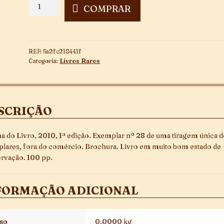
Os
COMPRAR
Humildes
quantidade
REF:
5a2fc218441f
Categoria:
Livros Raros
SCRIÇÃO
na do Livro, 2010, 1ª edição. Exemplar nº 28 de uma tiragem única 
lares, fora do comércio. Brochura. Livro em muito bom estado de
rvação. 100 pp.
FORMAÇÃO ADICIONAL
so
0,0000 kg