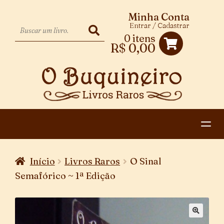
Minha Conta
Entrar / Cadastrar
0 itens
R$
0,00
HOME
Início
Livros Raros
O Sinal
EXPANDIR
CATEGORIAS
Semafórico ~ 1ª Edição
MENU
PAGAMENTO E ENTREGA
DESCENDENTE
CONTATO