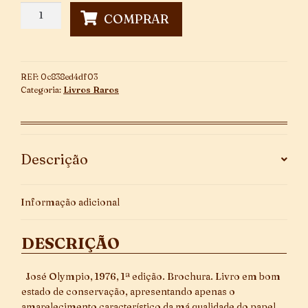
O
COMPRAR
Sinal
Semafórico
~
1ª
REF:
0c838ed4df03
Edição
Categoria:
Livros Raros
quantidade
Descrição
Informação adicional
DESCRIÇÃO
José Olympio, 1976, 1ª edição. Brochura. Livro em bom
estado de conservação, apresentando apenas o
amarelecimento característico da má qualidade do papel.