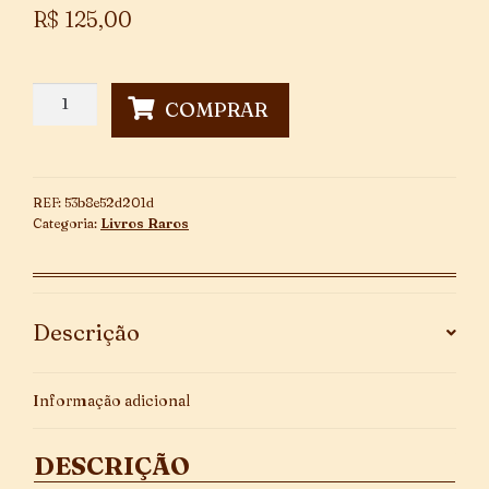
R$
125,00
O
COMPRAR
Ermitão
da
Glória
quantidade
REF:
53b8e52d201d
Categoria:
Livros Raros
Descrição
Informação adicional
DESCRIÇÃO