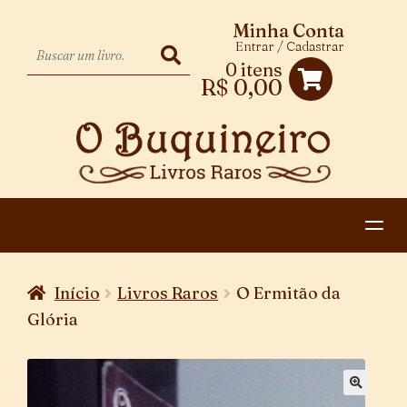
Minha Conta
Entrar / Cadastrar
0 itens
R$
0,00
HOME
Início
Livros Raros
O Ermitão da
EXPANDIR
CATEGORIAS
Glória
MENU
PAGAMENTO E ENTREGA
DESCENDENTE
CONTATO