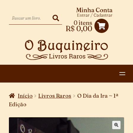
Minha Conta
Entrar / Cadastrar
0 itens
R$
0,00
HOME
Início
Livros Raros
O Dia da Ira ~ 1ª
EXPANDIR
CATEGORIAS
Edição
MENU
PAGAMENTO E ENTREGA
DESCENDENTE
CONTATO