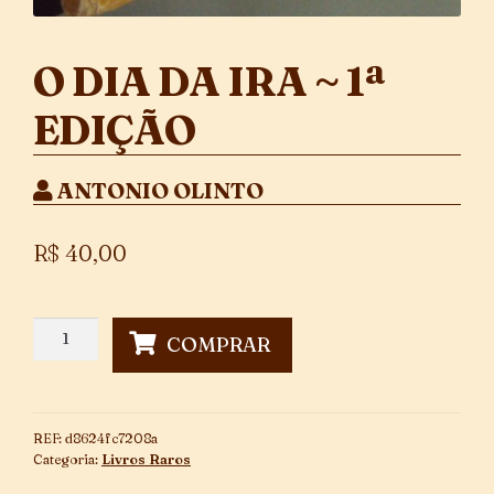
O DIA DA IRA ~ 1ª
EDIÇÃO
ANTONIO OLINTO
R$
40,00
O
COMPRAR
Dia
da
Ira
~
REF:
d8624fc7208a
1ª
Categoria:
Livros Raros
Edição