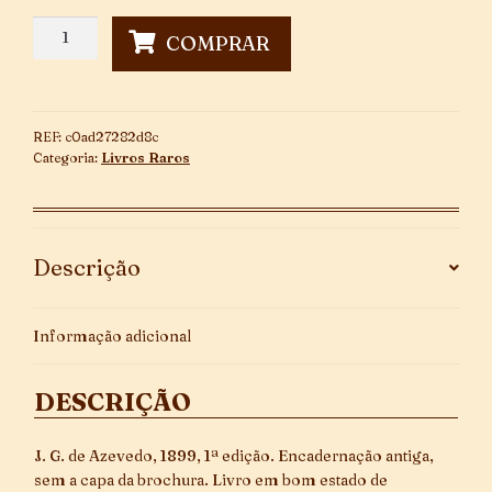
No
COMPRAR
Tempo
do
Rei
~
REF:
c0ad27282d8c
1ª
Categoria:
Livros Raros
Edição
~
quantidade
Descrição
Informação adicional
DESCRIÇÃO
J. G. de Azevedo, 1899, 1ª edição. Encadernação antiga,
sem a capa da brochura. Livro em bom estado de