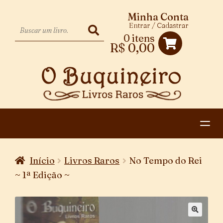
Minha Conta
Entrar / Cadastrar
0 itens
R$
0,00
HOME
Início
Livros Raros
No Tempo do Rei
EXPANDIR
CATEGORIAS
~ 1ª Edição ~
MENU
PAGAMENTO E ENTREGA
DESCENDENTE
CONTATO