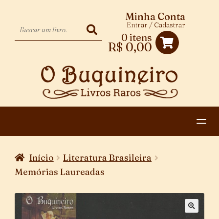
Minha Conta
Entrar / Cadastrar
0 itens
R$
0,00
HOME
Início
Literatura Brasileira
EXPANDIR
CATEGORIAS
Memórias Laureadas
MENU
PAGAMENTO E ENTREGA
DESCENDENTE
CONTATO