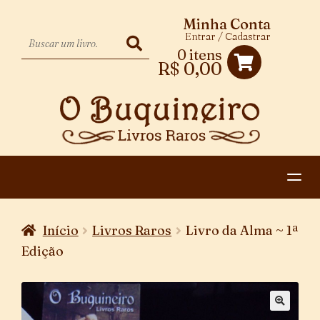
Minha Conta
Entrar / Cadastrar
0 itens
R$
0,00
HOME
Início
Livros Raros
Livro da Alma ~ 1ª
EXPANDIR
CATEGORIAS
Edição
MENU
PAGAMENTO E ENTREGA
DESCENDENTE
CONTATO