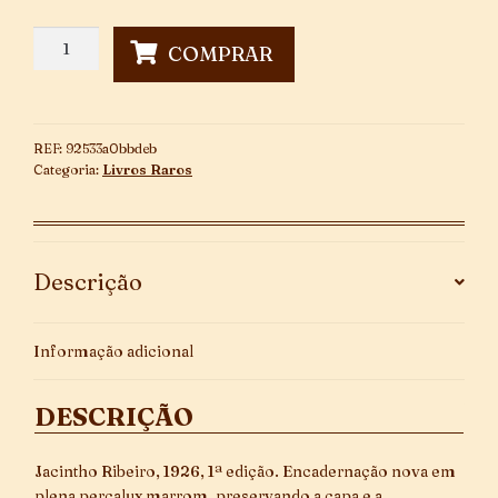
Livro
COMPRAR
da
Alma
~
1ª
REF:
92533a0bbdeb
Edição
Categoria:
Livros Raros
quantidade
Descrição
Informação adicional
DESCRIÇÃO
Jacintho Ribeiro, 1926, 1ª edição. Encadernação nova em
plena percalux marrom, preservando a capa e a