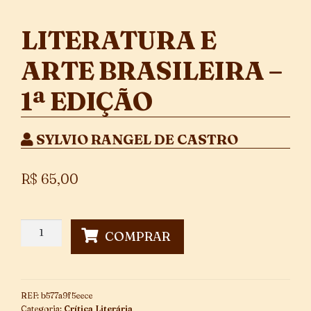
LITERATURA E
ARTE BRASILEIRA –
1ª EDIÇÃO
SYLVIO RANGEL DE CASTRO
R$
65,00
Literatura
COMPRAR
e
Arte
Brasileira
-
REF:
b577a9f5eece
1ª
Categoria:
Crítica Literária