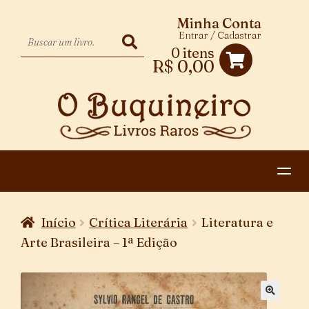
Minha Conta
Entrar / Cadastrar
0 itens
R$
0,00
HOME
Início
Crítica Literária
Literatura e
EXPANDIR
CATEGORIAS
Arte Brasileira – 1ª Edição
MENU
PAGAMENTO E ENTREGA
DESCENDENTE
CONTATO