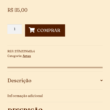
R$
85,00
Iberê
COMPRAR
Camargo
quantidade
REF:
237b2256d8c4
Categoria:
Artes
Descrição
Informação adicional