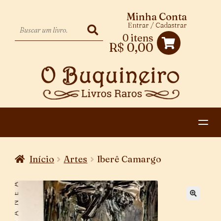
Minha Conta
Entrar / Cadastrar
0 itens
R$
0,00
HOME
Início
Artes
Iberê Camargo
EXPANDIR
CATEGORIAS
MENU
PAGAMENTO E ENTREGA
DESCENDENTE
CONTATO