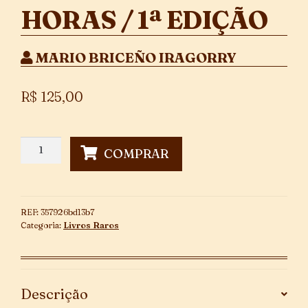
HORAS / 1ª EDIÇÃO
MARIO BRICEÑO IRAGORRY
R$
125,00
Horas
COMPRAR
/
1ª
Edição
quantidade
REF:
357926bd13b7
Categoria:
Livros Raros
Descrição