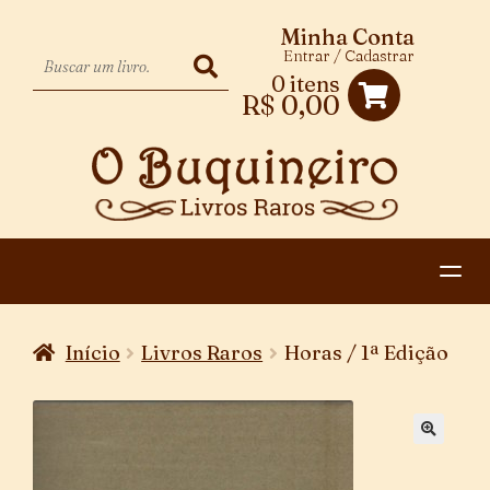
Minha Conta
Entrar / Cadastrar
0 itens
R$
0,00
HOME
Início
Livros Raros
Horas / 1ª Edição
EXPANDIR
CATEGORIAS
MENU
PAGAMENTO E ENTREGA
DESCENDENTE
CONTATO