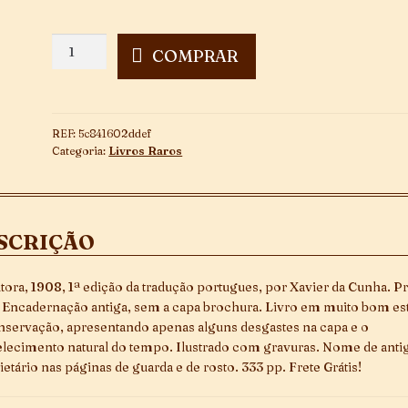
Heitor
COMPRAR
Servadac
~
1ª
Edição
REF:
5c841602ddef
quantidade
Categoria:
Livros Raros
SCRIÇÃO
tora, 1908, 1ª edição da tradução portugues, por Xavier da Cunha. P
. Encadernação antiga, sem a capa brochura. Livro em muito bom es
nservação, apresentando apenas alguns desgastes na capa e o
lecimento natural do tempo. Ilustrado com gravuras. Nome de anti
ietário nas páginas de guarda e de rosto. 333 pp. Frete Grátis!