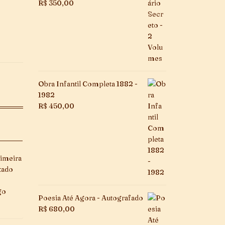
R$
350,00
Obra Infantil Completa 1882 -
1982
R$
450,00
rimeira
tado
go
Poesia Até Agora - Autografado
R$
680,00