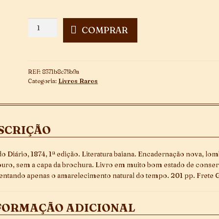
Flores
COMPRAR
do
Meu
Caminho
-
REF:
8371b8c75b9a
1ª
Categoria:
Livros Raros
Edição
quantidade
SCRIÇÃO
do Diário, 1874, 1ª edição. Literatura baiana. Encadernação nova, lo
uro, sem a capa da brochura. Livro em muito bom estado de conser
entando apenas o amarelecimento natural do tempo. 201 pp. Frete Gr
FORMAÇÃO ADICIONAL