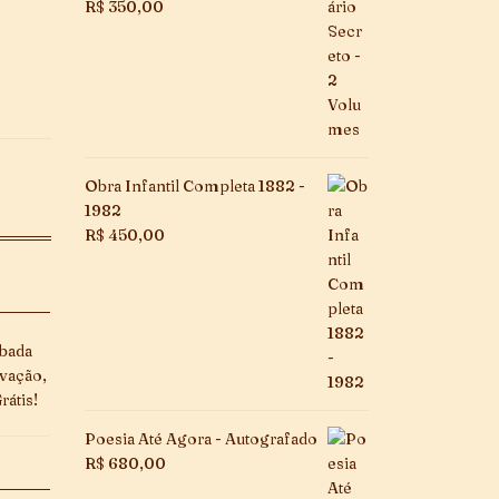
R$
350,00
Obra Infantil Completa 1882 -
1982
R$
450,00
mbada
vação,
átis!
Poesia Até Agora - Autografado
R$
680,00