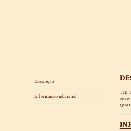
DE
Descrição
Typ. 
Informação adicional
em co
apres
IN