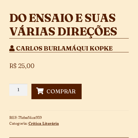
DO ENSAIO E SUAS
VÁRIAS DIREÇÕES
CARLOS BURLAMÁQUI KOPKE
R$
25,00
Do
COMPRAR
Ensaio
e
suas
Várias
REF:
75eba54ca939
Direções
Categoria:
Crítica Literária
quantidade