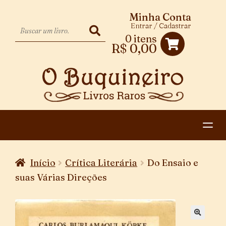
Minha Conta
Entrar / Cadastrar
0 itens
R$
0,00
HOME
Início
Crítica Literária
Do Ensaio e
EXPANDIR
CATEGORIAS
suas Várias Direções
MENU
PAGAMENTO E ENTREGA
DESCENDENTE
CONTATO