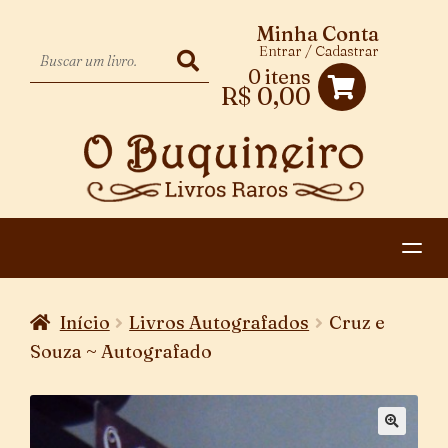
Minha Conta
Entrar / Cadastrar
0 itens
R$
0,00
HOME
Início
Livros Autografados
Cruz e
EXPANDIR
CATEGORIAS
Souza ~ Autografado
MENU
PAGAMENTO E ENTREGA
DESCENDENTE
CONTATO