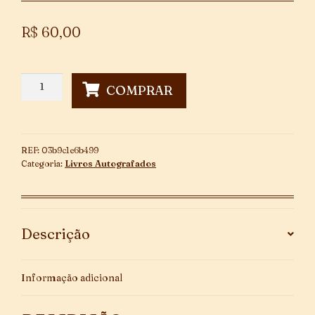
R$
60,00
Cruz
COMPRAR
e
Souza
~
Autografado
REF:
03b9c1e6b499
quantidade
Categoria:
Livros Autografados
Descrição
Informação adicional