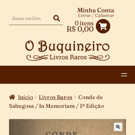
Minha Conta
Entrar / Cadastrar
0 itens
R$
0,00
HOME
Início
Livros Raros
Conde de
EXPANDIR
CATEGORIAS
Sabugosa / In Memoriam / 1ª Edição
MENU
PAGAMENTO E ENTREGA
DESCENDENTE
CONTATO