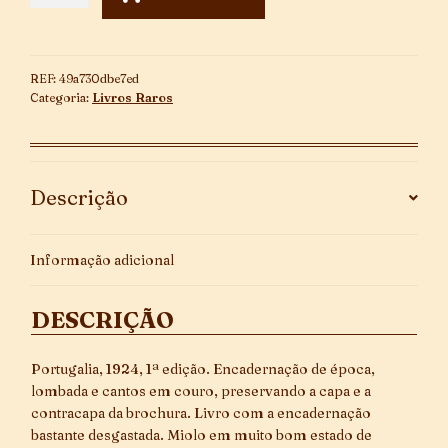
de
Sabugosa
/
In
REF:
49a730dbe7ed
Memoriam
Categoria:
Livros Raros
/
1ª
Edição
quantidade
Descrição
Informação adicional
DESCRIÇÃO
Portugalia, 1924, 1ª edição. Encadernação de época,
lombada e cantos em couro, preservando a capa e a
contracapa da brochura. Livro com a encadernação
bastante desgastada. Miolo em muito bom estado de