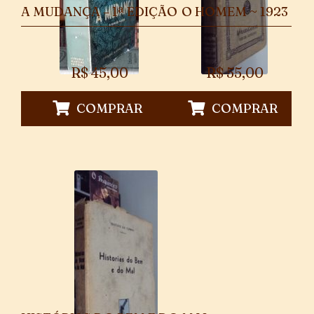
A MUDANÇA – 1ª EDIÇÃO
O HOMEM ~ 1923
R$
45,00
R$
55,00
COMPRAR
COMPRAR