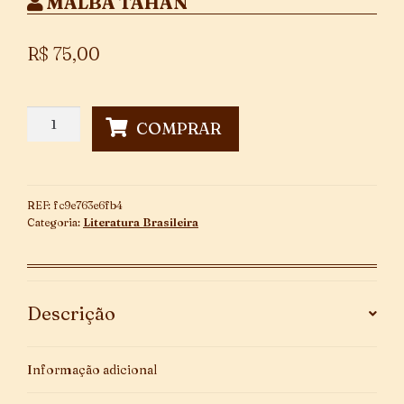
MALBA TAHAN
R$
75,00
Céu
COMPRAR
de
Allah
quantidade
REF:
fc9e763e6fb4
Categoria:
Literatura Brasileira
Descrição
Informação adicional