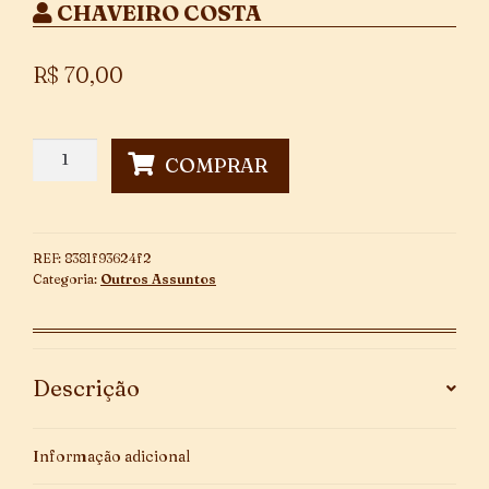
CHAVEIRO COSTA
R$
70,00
Catálogo
COMPRAR
da
Seção
de
Documentos
REF:
8381f93624f2
quantidade
Categoria:
Outros Assuntos
Descrição
Informação adicional