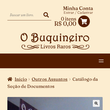
Minha Conta
Entrar / Cadastrar
0 itens
R$
0,00
HOME
Início
Outros Assuntos
Catálogo da
EXPANDIR
CATEGORIAS
Seção de Documentos
MENU
PAGAMENTO E ENTREGA
DESCENDENTE
CONTATO