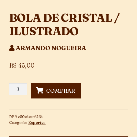
BOLA DE CRISTAL /
ILUSTRADO
ARMANDO NOGUEIRA
R$
45,00
Bola
COMPRAR
de
Cristal
/
Ilustrado
REF:
c80c4ccc6464
quantidade
Categoria:
Esportes