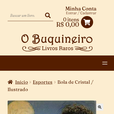
Minha Conta
Entrar / Cadastrar
0 itens
R$
0,00
HOME
Início
Esportes
Bola de Cristal /
EXPANDIR
CATEGORIAS
Ilustrado
MENU
PAGAMENTO E ENTREGA
DESCENDENTE
CONTATO