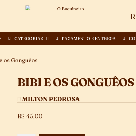
R
E
CATEGORIAS
PAGAMENTO E ENTREGA
CO
 e os Gonguêos
BIBI E OS GONGUÊOS
MILTON PEDROSA
R$
45,00