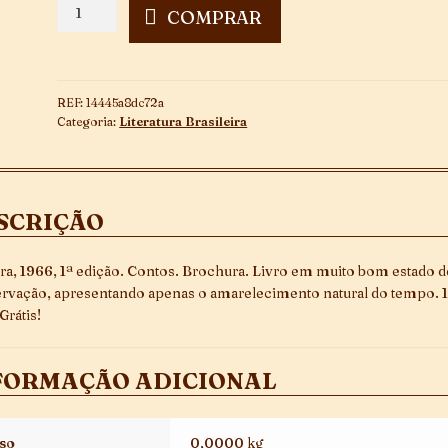
Bibi
COMPRAR
e
os
Gonguêos
quantidade
REF:
14445a8dc72a
Categoria:
Literatura Brasileira
SCRIÇÃO
ra, 1966, 1ª edição. Contos. Brochura. Livro em muito bom estado d
rvação, apresentando apenas o amarelecimento natural do tempo. 
 Grátis!
FORMAÇÃO ADICIONAL
so
0,0000 kg