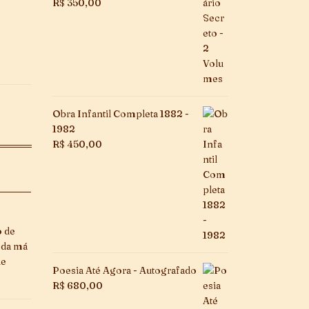
R$
350,00
Obra Infantil Completa 1882 -
1982
R$
450,00
o de
 da má
de
Poesia Até Agora - Autografado
R$
680,00