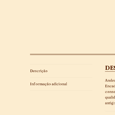
DE
Descrição
Ander
Informação adicional
Encad
conse
quali
antigo