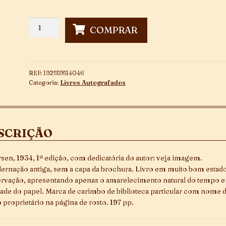
Bazar
COMPRAR
de
Livros
~
Autografado
REF:
192559514046
quantidade
Categoria:
Livros Autografados
SCRIÇÃO
sen, 1934, 1ª edição, com dedicatória do autor: veja imagem.
ernação antiga, sem a capa da brochura. Livro em muito bom estad
rvação, apresentando apenas o amarelecimento natural do tempo e
dade do papel. Marca de carimbo de biblioteca particular com nome 
 proprietário na página de rosto. 197 pp.