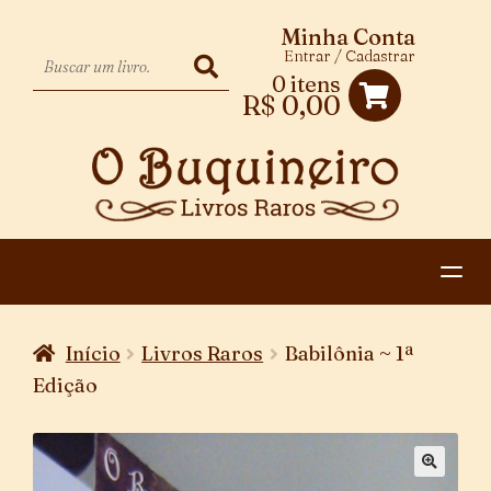
Minha Conta
Entrar / Cadastrar
0 itens
R$
0,00
HOME
Início
Livros Raros
Babilônia ~ 1ª
EXPANDIR
CATEGORIAS
Edição
MENU
PAGAMENTO E ENTREGA
DESCENDENTE
CONTATO