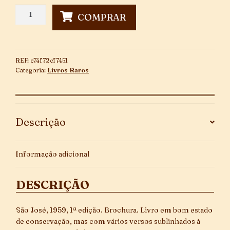
Babilônia
COMPRAR
~
1ª
Edição
quantidade
REF:
e74f72cf7451
Categoria:
Livros Raros
Descrição
Informação adicional
DESCRIÇÃO
São José, 1959, 1ª edição. Brochura. Livro em bom estado
de conservação, mas com vários versos sublinhados à